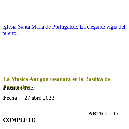
Iglesia Santa María de Portugalete. La elegante vigía del
puerto.
La Música Antigua resonará en la Basílica de
Portugalete
Fuente
: Tele7
Fecha
: 27 abril 2023
ARTÍCULO
COMPLET
O