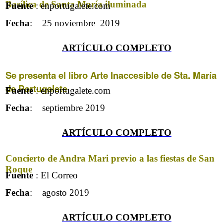
Basílica de Santa María iluminada
Fuente
: enportugalete.com
Fecha
: 25 noviembre 2019
ARTÍCULO COMPLET
O
Se presenta el libro Arte Inaccesible de Sta. María
de Portugalete
Fuente
: enportugalete.com
Fecha
: septiembre 2019
ARTÍCULO COMPLET
O
Concierto de Andra Mari previo a las fiestas de San
Roque
Fuente
: El Correo
Fecha
: agosto 2019
ARTÍCULO COMPLET
O